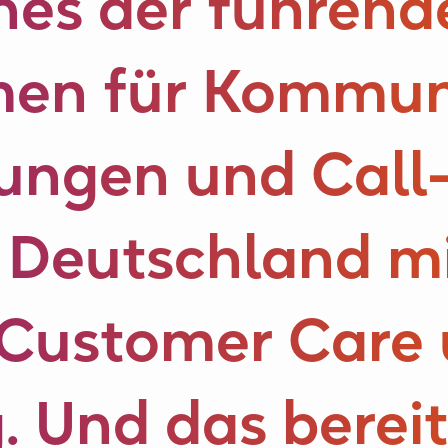
ines der führend
en für Kommun
tungen und Call
n Deutschland m
 Customer Care
. Und das bereit