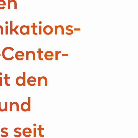
en
ikations­
-Center-
it den
 und
s seit