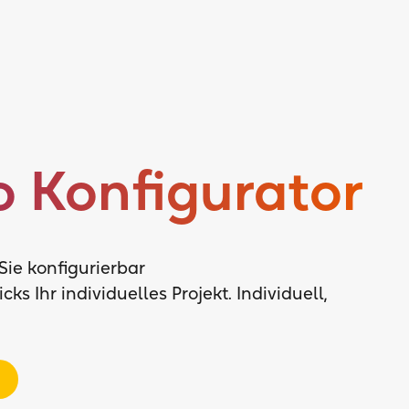
iere bei
nd unzählige Möglichkeiten.
 uns und entdecke unsere Jobangebote.
 davero