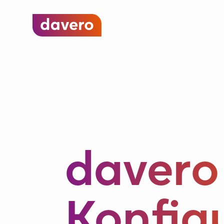
davero
Konfig