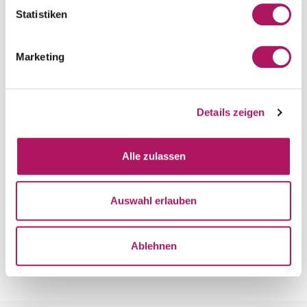
Konzept:
Lernarchitektur
Statistiken
(Blended Learning, Learning
Nuggets, Peer Learning)
Marketing
Präsentation:
Umsetzungsplan
für eine wirksame Lernkultur
Details zeigen
Alle zulassen
Investition:
9.500 € zzgl. MwSt.
Auswahl erlauben
Jetzt anfragen
Ablehnen