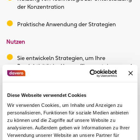
der Konzentration
Praktische Anwendung der Strategien
Nutzen
Sie entwickeln Strategien, um Ihre
Produktivität im Homeoffice zu steigern und
Ablenkungen effektiv zu minimieren.
Sie lernen, eine klare Trennung zwischen
Diese Webseite verwendet Cookies
Arbeitszeit und Freizeit zu schaffen und
Wir verwenden Cookies, um Inhalte und Anzeigen zu
bewusste Entspannungsphasen
personalisieren, Funktionen für soziale Medien anbieten
einzuplanen.
zu können und die Zugriffe auf unsere Website zu
analysieren. Außerdem geben wir Informationen zu Ihrer
Sie lernen, Ihre Konzentration zu verbessern.
Verwendung unserer Website an unsere Partner für